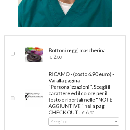
Bottoni reggi mascherina
2
€
,00
RICAMO - (costo 6.90 euro) -
Vai alla pagina
"Personalizzazioni ". Scegli il
carattere ed il colore per il
testo e riportali nelle "NOTE
AGGIUNTIVE " nella pag.
CHECK OUT .
6
€
,90
Scegli >>