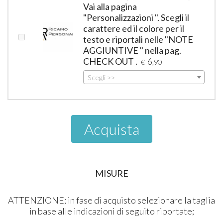
Vai alla pagina
"Personalizzazioni ". Scegli il
carattere ed il colore per il
testo e riportali nelle "NOTE
AGGIUNTIVE " nella pag.
CHECK OUT .
6
€
,90
Scegli >>
Acquista
MISURE
ATTENZIONE; in fase di acquisto selezionare la taglia
in base alle indicazioni di seguito riportate;