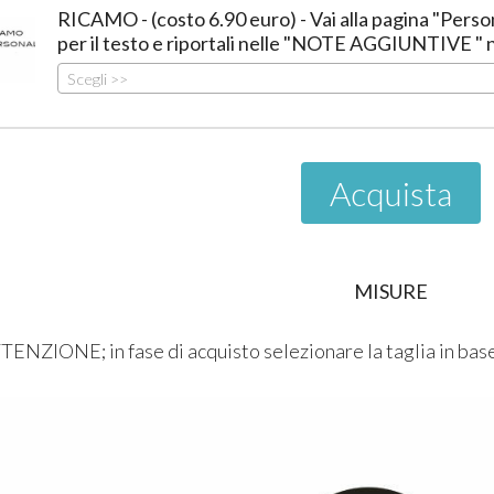
RICAMO - (costo 6.90 euro) - Vai alla pagina "Personal
per il testo e riportali nelle "NOTE AGGIUNTIVE "
Scegli >>
Acquista
MISURE
TENZIONE; in fase di acquisto selezionare la taglia in base 