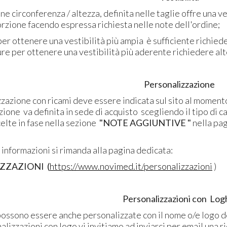
e circonferenza / altezza, definita nelle taglie offre una ve
rzione facendo espressa richiesta nelle note dell'ordine;
r ottenere una vestibilità più ampia è sufficiente richiede
ure per ottenere una vestibilità più aderente richiedere alt
Personalizzazione
zzazione
con ricami deve essere indicata sul sito al momento
ione va definita in sede di acquisto scegliendo il tipo di car
elte in fase nella sezione
"NOTE AGGIUNTIVE "
nella pa
informazioni si rimanda alla pagina dedicata:
ZZAZIONI (
https://www.novimed.it/personalizzazioni
)
Personalizzazioni con Logh
possono essere anche personalizzate con il nome o/e logo de
alizzazioni con logo vi invitiamo ad inviarci per email una ri