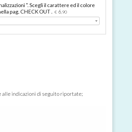
izzazioni ". Scegli il carattere ed il colore
 nella pag. CHECK OUT .
6
€
,90
alle indicazioni di seguito riportate;