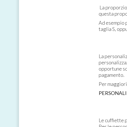
La proporzion
questa propo
Ad esempio pe
taglia S, opp
La personali
personalizzaz
opportune sc
pagamento.
Per maggiori 
PERSONALI
Le cuffiette 
Per le person