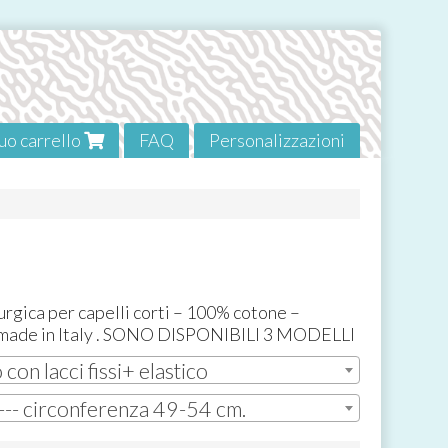
tuo carrello
FAQ
Personalizzazioni
rurgica per capelli corti – 100% cotone –
made in Italy .
SONO
DISPONIBILI
3
MODELLI
con lacci fissi+ elastico
 --- circonferenza 49-54 cm.