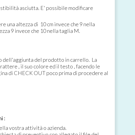
stibilità asciutta. E' possibile modificare
re una altezza di 10 cm invece che 9 nella
ezza 9 invece che 10 nella taglia M.
 dell'aggiunta del prodotto in carrello. La
attere , il suo colore ed il testo , facendo le
gina di CHECK OUT poco prima di procedere al
i :
lla vostra attività o azienda.
chiesta di preventivo con allegato il file del