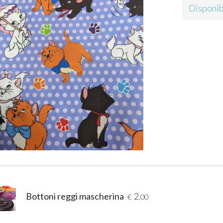
Disponib
Bottoni reggi mascherina
2
€
,00