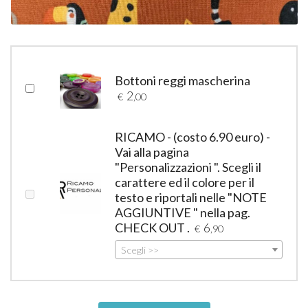
Bottoni reggi mascherina
2
€
,00
RICAMO - (costo 6.90 euro) -
Vai alla pagina
"Personalizzazioni ". Scegli il
carattere ed il colore per il
testo e riportali nelle "NOTE
AGGIUNTIVE " nella pag.
CHECK OUT .
6
€
,90
Scegli >>