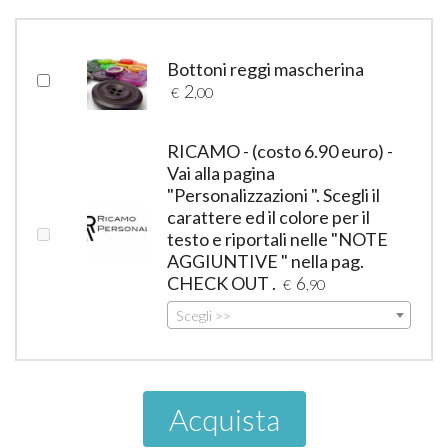
Bottoni reggi mascherina
2
€
,00
RICAMO - (costo 6.90 euro) -
Vai alla pagina
"Personalizzazioni ". Scegli il
carattere ed il colore per il
testo e riportali nelle "NOTE
AGGIUNTIVE " nella pag.
CHECK OUT .
6
€
,90
Scegli >>
Acquista