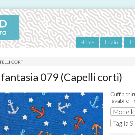
Home
Login
Il 
PELLI CORTI
 fantasia 079 (Capelli corti)
Cuffia chi
lavabile – 
Modello 
Taglia S