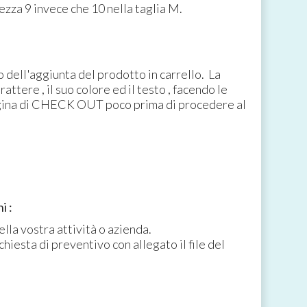
ezza 9 invece che 10 nella taglia M.
 dell'aggiunta del prodotto in carrello. La
attere , il suo colore ed il testo , facendo le
gina di CHECK OUT poco prima di procedere al
i :
lla vostra attività o azienda.
chiesta di preventivo con allegato il file del