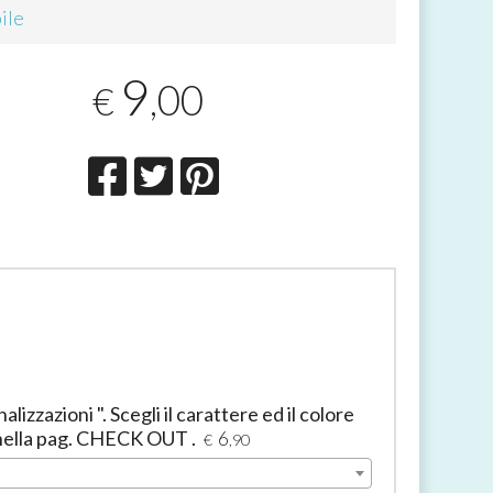
ile
9
,00
€
izzazioni ". Scegli il carattere ed il colore
 nella pag. CHECK OUT .
6
€
,90