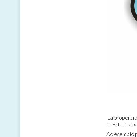
La proporzion
questa propo
Ad esempio pe