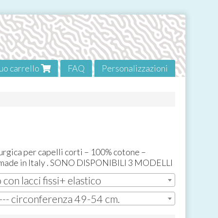
tuo carrello
FAQ
Personalizzazioni
rurgica per capelli corti – 100% cotone –
made in Italy .
SONO
DISPONIBILI
3
MODELLI
con lacci fissi+ elastico
 --- circonferenza 49-54 cm.