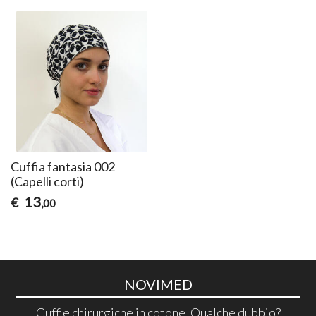
Cuffia fantasia 002
(Capelli corti)
13
€
,00
NOVIMED
Cuffie chirurgiche in cotone. Qualche dubbio?